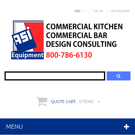
USD
LOG IN
MY ACCOUNT
Search
QUOTE CART:
0 ITEMS
MENU